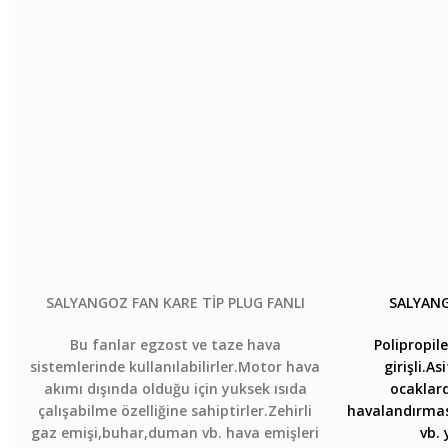
SALYANGOZ FAN KARE TİP PLUG FANLI
SALYANG
Bu fanlar egzost ve taze hava
Polipropil
sistemlerinde kullanılabilirler.Motor hava
girişli.A
akımı dışında olduğu için yuksek ısıda
ocaklar
çalışabilme özelliğine sahiptirler.Zehirli
havalandırmas
gaz emişi,buhar,duman vb. hava emişleri
vb. 