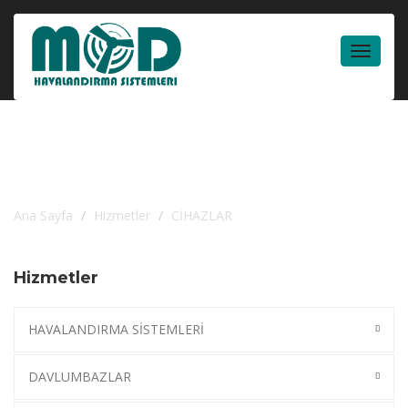
Toggle
navigat
CİHAZLAR
Ana Sayfa
Hizmetler
CİHAZLAR
Hizmetler
HAVALANDIRMA SİSTEMLERİ
DAVLUMBAZLAR