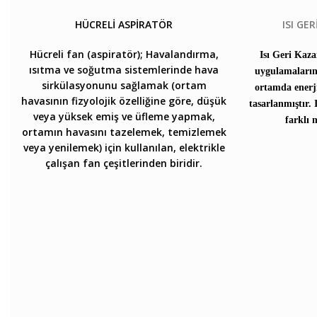
HÜCRELİ ASPİRATÖR
ISI GE
Hücreli fan (aspiratör); Havalandırma,
Isı Geri Kaz
ısıtma ve soğutma sistemlerinde hava
uygulamalarınd
sirkülasyonunu sağlamak (ortam
ortamda enerj
havasının fizyolojik özelliğine göre, düşük
tasarlanmıştır. 
veya yüksek emiş ve üfleme yapmak,
farklı 
ortamın havasını tazelemek, temizlemek
veya yenilemek) için kullanılan, elektrikle
çalışan fan çeşitlerinden biridir.