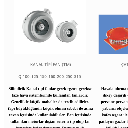
KANAL TİPİ FAN (TM)
ÇAT
Q 100-125-150-160-200-250-315
Silindirik Kanal tipi fanlar gerek egzost gerekse
Havalandırma si
taze hava sistemlerinde kullanılan fanlardır.
dikey deşarjlı 
Genellikle küçük mahaller de tercih edilirler.
pervane pervane
Yapı büyüklüğünün küçük olması sebebi ile asma
yabancı objele
tavan içerisinde kullanılabilirler. Fan içerisinde
kafes ızgara il
kullanılan motorlar dıştan rotorlu tip olup fan
patlayıcı gazlar 